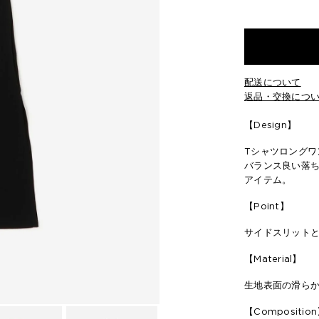
配送について
返品・交換につ
【Design】
Tシャツロングワ
バランス良い落
アイテム。
【Point】
サイドスリット
【Material】
生地表面の滑ら
【Compositio