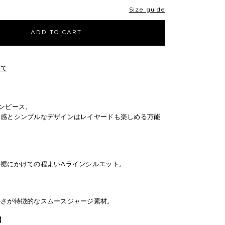
Size guide
ADD TO CART
いて
ンピース。
ち感とシンプルなデザインはレイヤードも楽しめる万能
と裾にかけての程よいAラインシルエット。
かさが特徴的なスムースジャージ素材。
n】