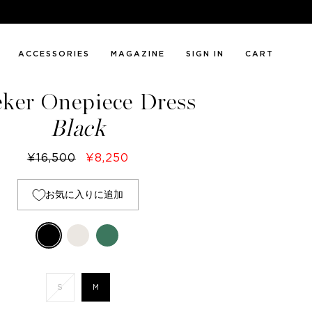
ACCESSORIES
MAGAZINE
SIGN IN
CART
ウィメンズ
eker Onepiece Dress
Black
¥16,500
¥8,250
お気に入りに追加
S
M